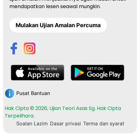
mendapatkan lesen seawal mungkin.
Mulakan Ujian Amalan Percuma
Pusat Bantuan
Hak Cipta © 2026, Ujian Teori Asas Sg. Hak Cipta
Terpelihara.
Soalan Lazim
Dasar privasi
Terma dan syarat