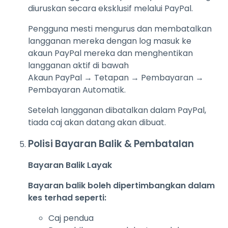
diuruskan secara eksklusif melalui PayPal.
Pengguna mesti mengurus dan membatalkan
langganan mereka dengan log masuk ke
akaun PayPal mereka dan menghentikan
langganan aktif di bawah
Akaun PayPal → Tetapan → Pembayaran →
Pembayaran Automatik.
Setelah langganan dibatalkan dalam PayPal,
tiada caj akan datang akan dibuat.
Polisi Bayaran Balik & Pembatalan
Bayaran Balik Layak
Bayaran balik boleh dipertimbangkan dalam
kes terhad seperti:
Caj pendua