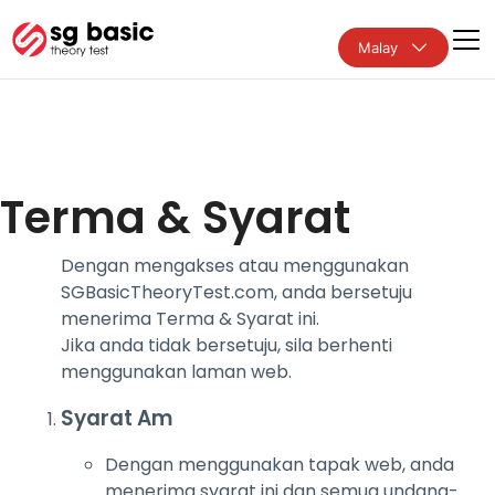
Malay
Terma & Syarat
Dengan mengakses atau menggunakan
SGBasicTheoryTest.com, anda bersetuju
menerima Terma & Syarat ini.
Jika anda tidak bersetuju, sila berhenti
menggunakan laman web.
Syarat Am
Dengan menggunakan tapak web, anda
menerima syarat ini dan semua undang-