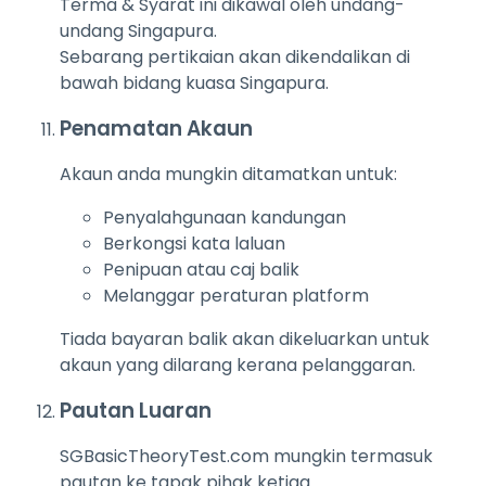
Terma & Syarat ini dikawal oleh undang-
undang Singapura.
Sebarang pertikaian akan dikendalikan di
bawah bidang kuasa Singapura.
Penamatan Akaun
Akaun anda mungkin ditamatkan untuk:
Penyalahgunaan kandungan
Berkongsi kata laluan
Penipuan atau caj balik
Melanggar peraturan platform
Tiada bayaran balik akan dikeluarkan untuk
akaun yang dilarang kerana pelanggaran.
Pautan Luaran
SGBasicTheoryTest.com mungkin termasuk
pautan ke tapak pihak ketiga.